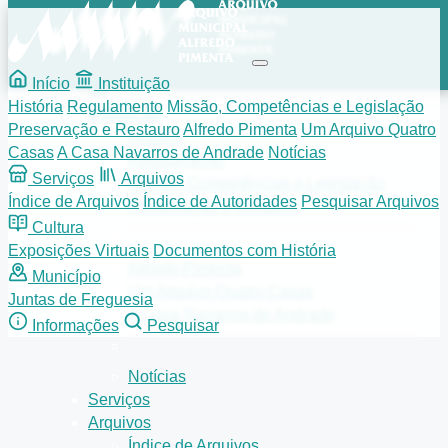
Início
Instituição
História
Regulamento
Missão, Competências e Legislação
Instituição
Preservação e Restauro
Alfredo Pimenta
Um Arquivo Quatro
História
Casas
A Casa Navarros de Andrade
Notícias
Regulamento
Serviços
Arquivos
Missão, Competências e Legislação
Índice de Arquivos
Índice de Autoridades
Pesquisar Arquivos
Preservação e Restauro
Cultura
Exposições Virtuais
Documentos com História
Alfredo Pimenta
Município
Um Arquivo Quatro Casas
Juntas de Freguesia
A Casa Navarros de Andrade
Informações
Pesquisar
Notícias
Serviços
Arquivos
Índice de Arquivos