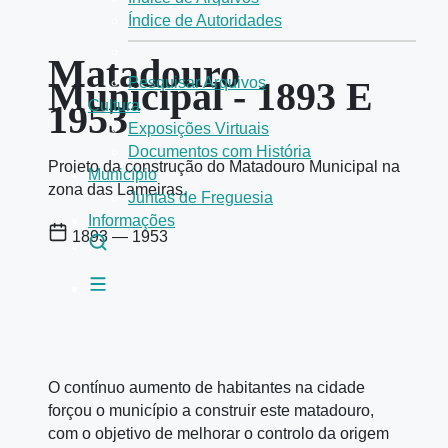
Índice de Autoridades
Matadouro
Municipal - 1893 E
Pesquisar Arquivos
1953
Cultura
Exposições Virtuais
Documentos com História
Projeto da construção do Matadouro Municipal na
Município
zona das Lameiras.
Juntas de Freguesia
Informações
1893 — 1953
O contínuo aumento de habitantes na cidade
forçou o município a construir este matadouro,
com o objetivo de melhorar o controlo da origem