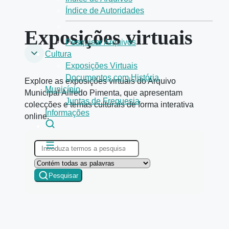
Índice de Autoridades
Exposições virtuais
Pesquisar Arquivos
Cultura
Exposições Virtuais
Documentos com História
Explore as exposições virtuais do Arquivo
Município
Municipal Alfredo Pimenta, que apresentam
Juntas de Freguesia
colecções e temas culturais de forma interativa
Informações
online.
Pesquisar