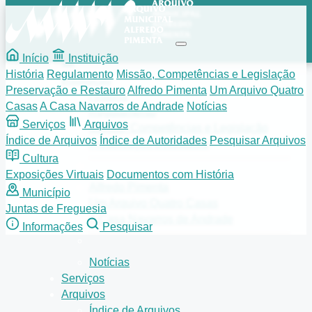
Início
Instituição
História
Regulamento
Missão, Competências e Legislação
Instituição
Preservação e Restauro
Alfredo Pimenta
Um Arquivo Quatro
História
Casas
A Casa Navarros de Andrade
Notícias
Regulamento
Serviços
Arquivos
Missão, Competências e Legislação
Índice de Arquivos
Índice de Autoridades
Pesquisar Arquivos
Preservação e Restauro
Cultura
Exposições Virtuais
Documentos com História
Alfredo Pimenta
Município
Um Arquivo Quatro Casas
Juntas de Freguesia
A Casa Navarros de Andrade
Informações
Pesquisar
Notícias
Serviços
Arquivos
Índice de Arquivos