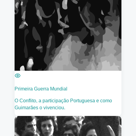
Primeira Guerra Mundial
O Conflito, a participação Portuguesa e como
Guimarães o vivenciou.