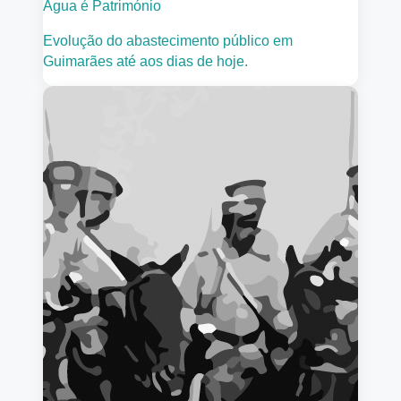
Água é Património
Evolução do abastecimento público em
Guimarães até aos dias de hoje.