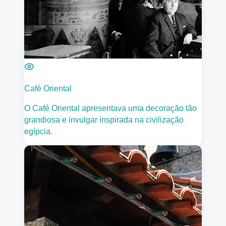
Café Oriental
O Café Oriental apresentava uma decoração tão
grandiosa e invulgar inspirada na civilização
egípcia.