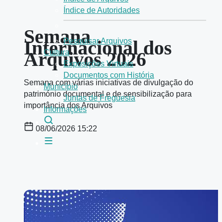
Índice de Autoridades
Semana
Internacional dos
Pesquisar Arquivos
Arquivos 2026
Cultura
Exposições Virtuais
Documentos com História
Semana com várias iniciativas de divulgação do
Município
património documental e de sensibilização para
Juntas de Freguesia
importância dos Arquivos
Informações
08/06/2026 15:22