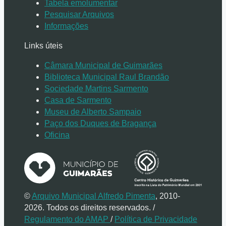
Tabela emolumentar
Pesquisar Arquivos
Informações
Links úteis
Câmara Municipal de Guimarães
Biblioteca Municipal Raul Brandão
Sociedade Martins Sarmento
Casa de Sarmento
Museu de Alberto Sampaio
Paço dos Duques de Bragança
Oficina
©
Arquivo Municipal Alfredo Pimenta
, 2010-
2026. Todos os direitos reservados.
/
Regulamento do AMAP
/
Política de Privacidade