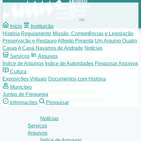
Início
Instituição
História
Regulamento
Missão, Competências e Legislação
Instituição
Preservação e Restauro
Alfredo Pimenta
Um Arquivo Quatro
História
Casas
A Casa Navarros de Andrade
Notícias
Regulamento
Serviços
Arquivos
Missão, Competências e Legislação
Índice de Arquivos
Índice de Autoridades
Pesquisar Arquivos
Preservação e Restauro
Cultura
Exposições Virtuais
Documentos com História
Alfredo Pimenta
Município
Um Arquivo Quatro Casas
Juntas de Freguesia
A Casa Navarros de Andrade
Informações
Pesquisar
Notícias
Serviços
Arquivos
Índice de Arquivos