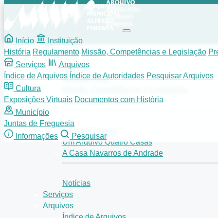
Início
Instituição
História
Regulamento
Missão, Competências e Legislação
Pr
Instituição
Serviços
Arquivos
História
Índice de Arquivos
Índice de Autoridades
Pesquisar Arquivos
Regulamento
Cultura
Missão, Competências e Legislação
Exposições Virtuais
Documentos com História
Preservação e Restauro
Município
Juntas de Freguesia
Alfredo Pimenta
Informações
Pesquisar
Um Arquivo Quatro Casas
A Casa Navarros de Andrade
Notícias
Serviços
Arquivos
Índice de Arquivos