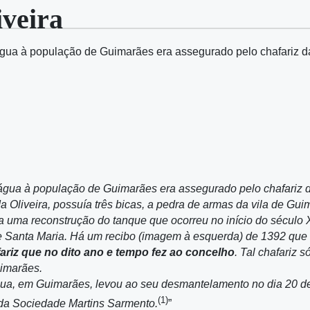
iveira
 água à população de Guimarães era assegurado pelo chafariz 
e água à população de Guimarães era assegurado pelo chafariz 
da Oliveira, possuía três bicas, a pedra de armas da vila de
a uma reconstrução do tanque que ocorreu no início do século XV
de Santa Maria. Há um recibo (imagem à esquerda) de 1392 que
ariz que no dito ano e tempo fez ao concelho
. Tal chafariz s
uimarães.
gua, em Guimarães, levou ao seu desmantelamento no dia 20 d
(1)
da Sociedade Martins Sarmento.
”