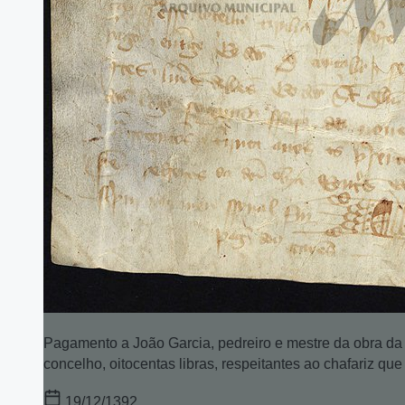
Pagamento a João Garcia, pedreiro e mestre da obra da 
concelho, oitocentas libras, respeitantes ao chafariz q
19/12/1392