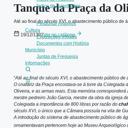
Tanque da Praça da Ol
Índice de Autoridades
Até ao final do século XVI, o abastecimento público de
Pesquisar Arquivos
Cultura
19/12/1392
Ver no catálogo
Exposições Virtuais
Documentos com História
Município
Juntas de Freguesia
Informações
“
Até ao final do século XVI, o abastecimento público d
O chafariz da Praça encostava-se à torre da Colegiada 
Oliveira, e as armas reais. Esta memória corresponderá 
mestre pedreiro João Garcia, mestre da obra da igreja 
Colegiada a importância de 800 libras por razão do
chaf
século XVI, o único que a Câmara possuía na vila de G
A introdução do sistema de abastecimento público de á
ornamentavam pertencem hoje ao Museu Arqueológico 