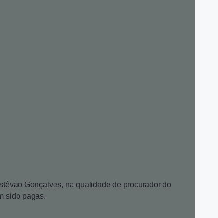
Estêvão Gonçalves, na qualidade de procurador do
am sido pagas.